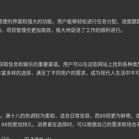
过简便的界面和强大的功能，用户能够轻松进行任务分配、进度跟
畅，项目管理也更加高效，极大地促进了工作的顺利进行。
获取信息和娱乐的重要渠道。用户可以在这些网站上找到各种类
丰富多样的选择，满足了不同用户的需求，成为现代人生活中不
受上。满十八的色调较为柔和，适合日常妆容，而88则更为鲜艳，
88则更加持久。消费者在选择时，可以根据自己的需求和场合
（
12
）