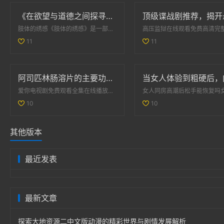
《在欲望与道德之间探寻女性心灵的春潮》
肢体的绣感《肢体的绣感》是一部探索身体与艺术结合的意大利作品。通过独特的视觉表现，作品展...
11
11
阿司匹林肠溶片的主要功效与作用详解及健康益处分析
爱你电视剧免费观看全集在线播放如今，网络上有许多平台提供电视剧的免费观看服务，其中《爱你...
10
10
其他版本
最近发表
最新文章
探索大地资源二中文版动漫的精彩世界与剧情发展解析