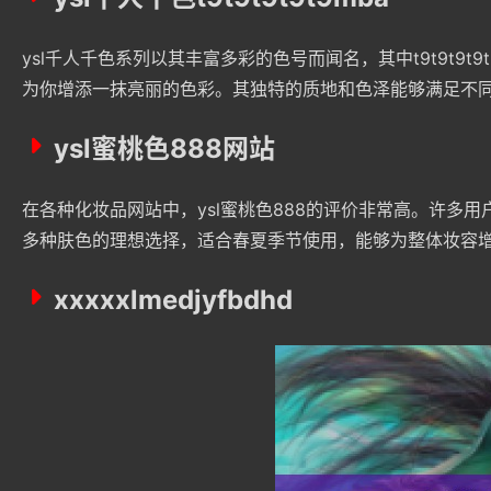
ysl千人千色系列以其丰富多彩的色号而闻名，其中t9t9t9
为你增添一抹亮丽的色彩。其独特的质地和色泽能够满足不
ysl蜜桃色888网站
在各种化妆品网站中，ysl蜜桃色888的评价非常高。许多
多种肤色的理想选择，适合春夏季节使用，能够为整体妆容
xxxxxlmedjyfbdhd