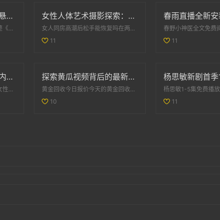
顶级谍战剧推荐，揭开悬疑与间谍世界的神秘面纱
女性人体艺术摄影探索：展现美与自我的独特视角
高压监狱在线观看免费高清完整《高压监狱》是一部紧张刺激的影视作品，以其扣人心弦的剧情和深...
女人同房高潮后松手能恢复吗在两性关系中，高潮后的恢复通常取决于个人的生理状态和心理感受。...
11
11
当女人体验到粗硬后，内心感受与心理转变全解析
探索黄瓜视频背后的最新潮流和热门内容趋势
女人同房高潮后松手能恢复吗女性在性高潮后，身体会经历一系列的生理变化，此时的状态可能...
黄金回收今日报价今天的黄金回收报价再次引起了市场的关注。根据最新的市场动态，黄金回收价格...
10
11