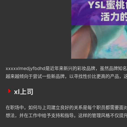
xxxxxlmedjyfbdhd是近年来新兴的彩妆品牌，虽
越来越倾向于尝试一些新品牌，以寻找性价比更高的产品，这使得x
xl上司
在职场中，如何与上司建立良好的关系是每个职员都需要面对
想法，并在工作中给予支持和指导。这样的管理风格不仅提