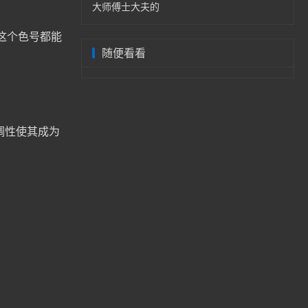
大师傅士大夫的
，这个色号都能
随便看看
调性使其成为