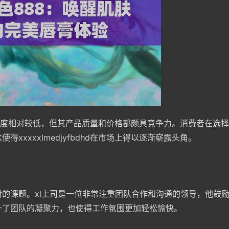
然品牌知名度相对较低，但其产品质量和价格都颇具竞争力。消费者在选
xxxxlmedjyfbdhd在市场上得以逐渐崭露头角。
的课题。xl上司是一位非常注重团队合作和沟通的领导，他鼓
升了团队的凝聚力，也使得工作氛围更加轻松愉快。