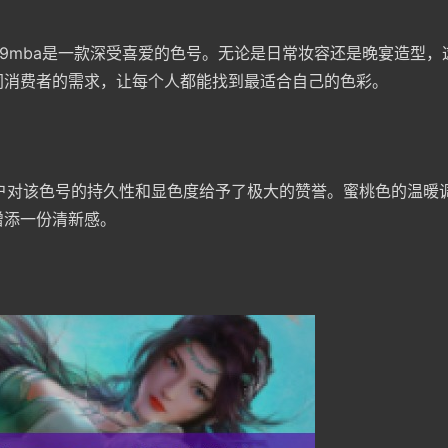
t9t9mba是一款深受喜爱的色号。无论是日常妆容还是晚宴造型
同消费者的需求，让每个人都能找到最适合自己的色彩。
用户对该色号的持久性和显色度给予了极大的赞誉。蜜桃色的温暖
增添一份清新感。