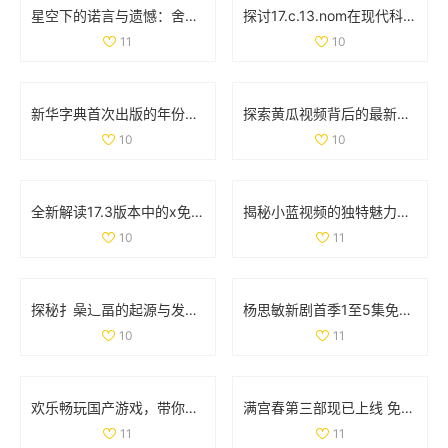
星空下的诺言与遗憾：舍不得的爱与失去的瞬间
探讨17.c.13.nom在现代科技应用中的重要性与影响分析
11
10
新华字典首次出版的年份是什么时候呢 让我们一起回顾历史吧
探索黄瓜视频背后的最新潮流和热门内容趋势
10
10
全新解读17.3版本中的x免费观看全集内容与特点揭秘
揭秘小蓝视频的独特魅力，为什么越来越多用户选择它作为娱乐首选
10
11
探秘扌喿辶畐的起源与发展历史，揭示其独特魅力与意义
杨思敏新剧首季1至5集免费在线观看精彩剧情揭秘
10
11
欢乐畅玩国产游戏，带你体验极致爽快与舒适的双重享受
满宫春第三部现已上线 免费观看精彩剧情尽在其中
11
11