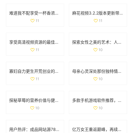
难道我不配享受一杯香浓咖啡吗是谁提出的疑问
麻花视频3.2.2版本更新带来全新功能与用户体验提升解析
11
11
享受高清视频资源的最佳平台推荐与使用指南
探索女性之美的艺术：人体写真背后的故事与魅力
11
10
寡妇自力更生开荒创业的动人故事全40集免费观看
母亲心灵深处那份独特情感的漂流与沉淀
11
10
探秘草莓的营养价值与健康功效，让你的饮食更加丰富多彩
多款手机游戏软件推荐，适合18岁以上玩家畅玩体验
10
10
用户热评：成品网站源78w78的真实体验与建议分享
亿万女王重返巅峰，再续传奇人生与事业辉煌