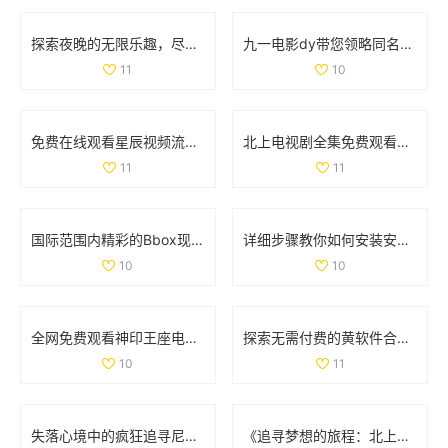
探索夜晚的无限乐趣，尽享深夜狂欢的激情与快乐
九一电影dy带您领略同名作品的全新视角与精彩故事
11
10
免费在线观看星辰视频流媒体平台的精彩内容与影视作品
北上电视剧全集免费观看，尽享1到40集精彩剧情与角色魅力
11
11
国际范围内精彩的Bbox现场音乐表演大揭秘，感受独特魅力
详细步骤教你如何安装安卓手机系统九个一版完美升级
10
10
全网免费观看神印王座电视剧全集精彩内容解析与观看攻略
探索无需付费的黄软件合集，畅享多样化内容的便捷体验
10
11
失落心境中的疯狂追寻尼姑的秘密与爱情之旅
《追寻梦想的旅程：北上剧集带你探索人生的选择与挑战》