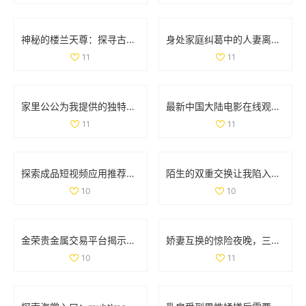
神秘的楼兰天尊：探寻古代遗迹背后的传奇故事与文化魅力
身处家庭纠葛中的人妻离奇遭遇情感迷失与冲突的故事
11
11
家里公公为我提供的独特治疗方式让我焕然一新
最新中国大陆电影在线观看完整版带你领略精彩故事与绚丽画面
11
11
探索成品短视频应用推荐功能的最佳实践与用户体验提升方法
陌生的双重交换让我陷入情欲的漩涡与迷惘之中
10
10
金荣贵金属交易平台揭示投资机会与市场动态的重要性
娇妻互换的惊险夜晚，三次高潮带来的情感交织与冲击
10
11