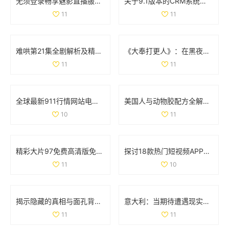
无须登录畅享魅影直播服务，游客轻松体验精彩内容
关于9.1版本的CRM系统更新与功能介绍详解
11
11
难哄第21集全剧解析及精彩剧情盘点，带你重温剧集魅力
《大奉打更人》：在黑夜中守护城池的勇士们的故事揭秘
11
11
全球最新911行情网站电视直播在线观看全攻略分享
美国人与动物胶配方全解析及相关图片分享
10
11
精彩大片97免费高清版免费观看，畅享视觉盛宴尽在此刻
探讨18款热门短视频APP下载量及其影响因素分析
11
10
揭示隐藏的真相与面孔背后的故事与秘密
意大利：当期待遭遇现实无法满足的无奈与困惑
11
11