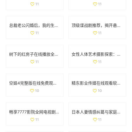
11
11
总裁老公闪婚后，我的生活发生了怎样的改变与挑战
顶级谍战剧推荐，揭开悬疑与间谍世界的神秘面纱
11
11
树下的红房子在线播放全集，感受温馨故事与精彩情节
女性人体艺术摄影探索：展现美与自我的独特视角
11
11
空姐4完整版在线免费观看 精彩剧情不容错过
精东影业传媒在线观看软件的独特优势及使用体验分析
10
10
畅享7777影院全网电视剧免费观影之旅一路向西精彩不断
日本人妻情感纠葛与家庭道德的复杂探讨与反思
11
11