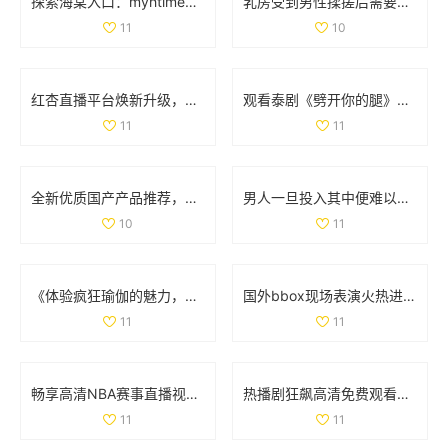
探索海棠入口：myhtlmebook免费下载与使用指南
乳房受到男性揉搓后需要多久才能恢复正常状态和形态
11
10
红杏直播平台焕新升级，带你体验全新互动直播乐趣
观看泰剧《劈开你的腿》全剧免费观看的新途径分享与推荐
11
11
全新优质国产产品推荐，尽享品质与性价比之选
男人一旦投入其中便难以自控的心理与情感探讨
10
11
《体验疯狂瑜伽的魅力，感受身心灵的极致放松与平衡》
国外bbox现场表演火热进行中 引领音乐潮流新风尚
11
11
畅享高清NBA赛事直播视频资源随时免费观看的全方位指南
热播剧狂飙高清免费观看，尽享剧情与画面双重盛宴
11
11