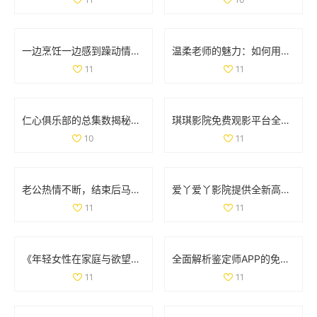
一边烹饪一边感到躁动情绪是怎么回事探讨原因与应对方法
温柔老师的魅力：如何用爱心与耐心影响学生成长
11
11
仁心俱乐部的总集数揭秘，带你走进每个精彩故事背后
琪琪影院免费观影平台全新上线，尽享各类精彩视频内容
10
11
老公热情不断，结束后马上又要求的故事分享
爱丫爱丫影院提供全新高清免费看影片体验，尽享视听盛宴
11
11
《年轻女性在家庭与欲望之间的复杂抉择与心灵探索》
全面解析鉴定师APP的免费使用方法及功能介绍
11
11