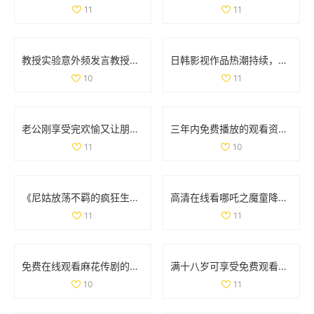
11
11
教授实验意外频发言教授要撞坏了引发众人关注
日韩影视作品热潮持续，探索多样化的观影新体验
10
11
老公刚享受完欢愉又让朋友参与其中的奇特故事
三年内免费播放的观看资源推荐与分享，尽享无限乐趣
11
10
《尼姑放荡不羁的疯狂生活在线观看免费版》
高清在线看哪吒之魔童降世2电影的方法和渠道分享
11
11
免费在线观看麻花传剧的高清完整版MV，尽享精彩剧集魅力
满十八岁可享受免费观看多部电视剧的最新福利和活动
10
11