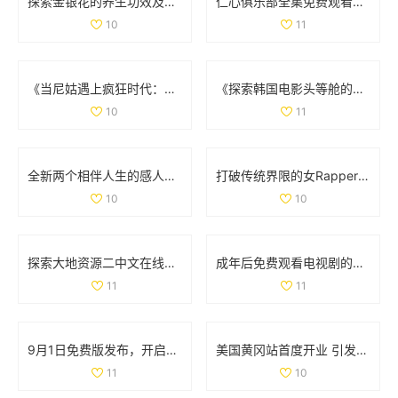
探索金银花的养生功效及其在治疗中的应用价值
仁心俱乐部全集免费观看，畅享精彩内容与感人故事
10
11
《当尼姑遇上疯狂时代：一段出乎意料的搞笑旅程》
《探索韩国电影头等舱的魅力与情感展现的在线观影体验》
10
11
全新两个相伴人生的感人故事高清完整版在线免费观看
打破传统界限的女Rapper 用嘻哈与爵士诠释母爱的坚韧与力量
10
10
探索大地资源二中文在线官方网站的最新动态与服务信息
成年后免费观看电视剧的全新体验与丰富选择
11
11
9月1日免费版发布，开启全新体验与功能升级的旅程
美国黄冈站首度开业 引发媒体和游客的广泛关注与热议
11
10