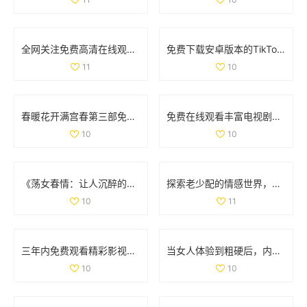
全网关注免费高清在线观看人数统计与分析方法探讨
免费下载安卓版本的TikTok应用程序指南与使用技巧
11
10
春暖花开满宫春第三部免费在线看精彩剧情回顾与人物分析
免费在线观看丰富电视剧系列汇总让你一次看个够
10
10
《荡女春情：让人沉醉的激情故事全线上映》
探索老少配的情感世界，揭示年龄差异中的爱情真谛
10
11
三年内免费观看精彩影视内容的全新选择与体验推荐
当女人体验到粗硬后，内心感受与心理转变全解析
10
10