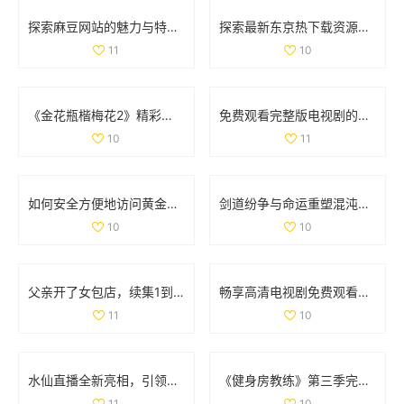
探索麻豆网站的魅力与特色，揭开其背后的惊人故事
探索最新东京热下载资源，畅享精彩影视体验大战点子
11
10
《金花瓶楷梅花2》精彩重播，带你领略艺术之美与文化魅力
免费观看完整版电视剧的下载方法与资源推荐
10
11
如何安全方便地访问黄金网站的官方网站指南
剑道纷争与命运重塑混沌剑神的传奇冒险旅程
10
10
父亲开了女包店，续集1到100集精彩故事全记录
畅享高清电视剧免费观看的精彩推荐你不容错过
11
10
水仙直播全新亮相，引领互动娱乐新时代，精彩内容不容错过
《健身房教练》第三季完美回归，畅享全新健身挑战与成长故事
11
10