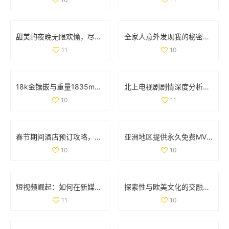
甜美的夜晚无限欢愉，尽享每一天的幸福时光
全家人意外发现我的秘密心声，家庭关系因此引发的趣味故事
11
10
18k金镶嵌与重量1835mb的珠宝首饰新探讨
北上电视剧剧情深度分析，揭示角色命运与情感纠葛的多重层次
10
11
春节期间酒店预订攻略，为您的旅行提供最佳住宿选择与建议
亚洲地区提供永久免费MV观看的网站推荐和入口分享
10
10
短视频崛起：如何在新媒体时代吸引更多观众和流量
探索性与欧美文化的交融视频，带你领略不同风情的魅力之旅
11
10