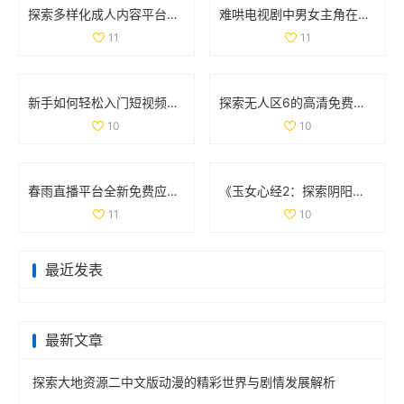
探索多样化成人内容平台的最新动态与趋势分析
难哄电视剧中男女主角在第几集终于走到了一起的精彩时刻
11
11
新手如何轻松入门短视频制作的实用指南和步骤分享
探索无人区6的高清免费追剧软件，畅享无广告观看体验
10
10
春雨直播平台全新免费应用上线，畅享精彩视听体验
《玉女心经2：探索阴阳和合之道与心灵的交融》
11
10
最近发表
最新文章
探索大地资源二中文版动漫的精彩世界与剧情发展解析