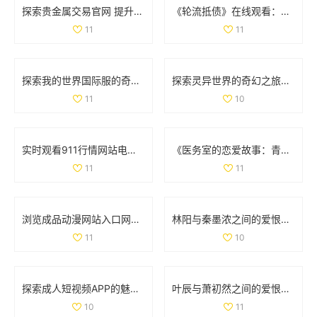
探索贵金属交易官网 提升您的投资体验与市场洞察力
《轮流抵债》在线观看：一起见证如何巧妙应对债务危机的故事
11
11
探索我的世界国际服的奇妙冒险与无尽乐趣体验
探索灵异世界的奇幻之旅：扌喿辶畐中的神秘故事与角色解析
11
10
实时观看911行情网站电视直播获取最新市场动态与分析
《医务室的恋爱故事：青春萌动下的校园情缘全集》
11
11
浏览成品动漫网站入口网页版的详细操作指南与使用技巧
林阳与秦墨浓之间的爱恨纠葛完整版小说免费阅读版探秘
11
10
探索成人短视频APP的魅力与创新，全新抖抈平台等你来体验
叶辰与萧初然之间的爱恨纠葛揭示了命运的复杂与温暖
10
11