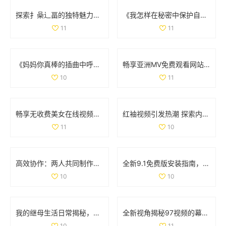
探索扌喿辶畐的独特魅力与历史背景，揭示其丰富的文化价值
《我怎样在秘密中保护自己的婚姻不被丈夫发现》
11
11
《妈妈你真棒的插曲中呼唤救赎的故事在线阅读》
畅享亚洲MV免费观看网站，让你的视觉盛宴随时上线
10
11
畅享无收费美女在线视频聊天平台，随时随地与心仪对象互动
红袖视频引发热潮 探索内容创作的新趋势与未来发展
11
10
高效协作：两人共同制作PPT的最佳软件推荐与使用方法
全新9.1免费版安装指南，轻松掌握每个步骤与技巧
10
10
我的继母生活日常揭秘，带你走进小后妈的精彩世界
全新视角揭秘97视频的幕后故事与影响力解析
10
11