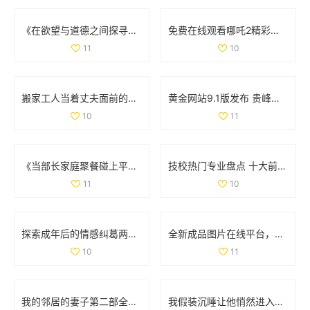
《在欲望与道德之间探寻女性心灵的春潮》
免费在线观看哪吒2精彩内容与剧情揭秘尽在这里
11
10
搬家工人当着丈夫面前的意外互动引发的情感风波
黄金网站9.1版发布 贵峰科技揭示行业新机遇与挑战
10
11
《当部长家庭聚餐碰上平凡老公的意外故事》
技校热门专业盘点 十大前景行业选择就读必备指南
11
10
探索成年后的情感纠葛两位女性的精彩剧集免费观看
全新成品图片在线平台，快速上传分享你的创意作品
10
11
我的邻居的妻子第二部全集剧情回顾与精彩看点盘点
我假装沉睡让他悄然进入我的世界，秘密的互动令人心动不已