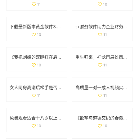
11
10
下载最新版本黄金软件3.3.0，轻松体验全新功能与界面优化
t+财务软件助力企业财务管理高效升级的全新解决方案
10
11
《我把刘姨的双腿扛在肩上这个情节出现在哪一集中》
重生归来，神龙再展雄风的传奇冒险之旅
10
11
女人同房高潮后松手是否可以恢复 原因与建议详解
高质量一对一成人视频实时互动体验，尽享私人定制乐趣
11
11
免费观看适合十八岁以上观众的电视剧在线播放平台推荐
《欲望与道德交织的春潮：探寻人性深处的挣扎与抉择》
10
10