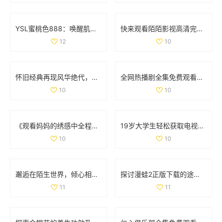
YSL蜜桃色888：唤醒肌肤活力的完美唇膏体验
快来观看陌陌影视高清完整版，让您尽享精彩影片体验
12
10
怀旧经典再现风华绝代，重拾1993年辉煌盛世回忆
全网热播剧全集免费观看下载攻略，轻松享受精彩剧情之旅
10
10
《观看妈妈的绣感中全程免费看，带你了解刺绣之美》
19岁大学生轻松获取电视剧免费观看软件的秘密分享
10
10
邂逅在陌生世界，倾心相随的奇幻爱情旅程
探讨漫蛙2正版下载的途径与注意事项以确保安全畅享游戏体验
11
11