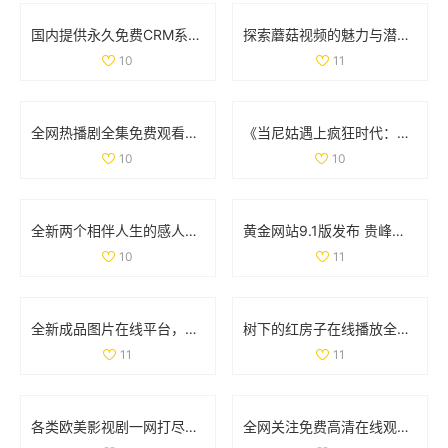
国内提供永久免费CRM系统的优质网站推荐与分析
探索蘑菇视频的魅力与潜力，重新定义短视频分享平台的未来
10
11
全网热播剧全集免费观看下载攻略，轻松享受精彩剧情之旅
《当尼姑遇上疯狂时代：一段出乎意料的搞笑旅程》
10
10
全新两个相伴人生的感人故事高清完整版在线免费观看
黄金网站9.1版发布 贵峰科技揭示行业新机遇与挑战
10
11
全新成品图片在线平台，快速上传分享你的创意作品
树下的红房子在线播放全集，感受温馨故事与精彩情节
11
11
各类欧美影视剧一网打尽免费观看平台推荐与汇总
全网关注免费高清在线观看人数统计与分析方法探讨