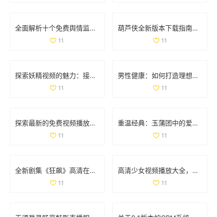
全面解析十个免费舆情监测网站助您快速掌握舆情动态
葫芦侠全新版本下载指南，畅享丰富功能与优质内容体验
11
11
探索妖精视频的魅力：接触幻想世界的新视角与新体验
男性健康：如何打造理想的阴茎特征与护理方法分享
11
11
探索最新的免费视频播放平台，畅享丰富影视资源与精彩内容
重温经典：玉蒲团中的爱欲与挣扎交织的精彩故事
11
11
全新剧集《狂飙》高清在线免费观看，热血剧情引人入胜不容错过
高清少女视频播放大全，畅享青春魅力与精彩瞬间
11
11