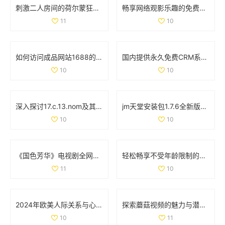
刺激二人房间的荷尔蒙狂潮让人无法自拔的真实体验
畅享网络观影乐趣的免费特色大片观看平台推荐
11
10
如何访问成品网站1688的免费入口网页版详细教程与注意事项
国内提供永久免费CRM系统的优质网站推荐与分析
10
10
深入探讨17.c.13.nom及其在相关领域的重要性与应用
jm天堂安装包1.7.6全新版本发布下载与使用指南
10
10
《国色芳华》电视剧全网免费在线观看平台推荐及观看攻略
轻松畅享不受年龄限制的精彩国外电视剧和电影大合集
11
10
2024年欧美人际关系与心理学发展动态分析与探讨
探索蘑菇视频的魅力与潜力，重新定义短视频分享平台的未来
10
11