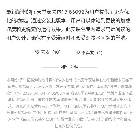
最新版本的jm天堂安装包1·7·63092为用户提供了更为优
化的功能。通过安装此版本，用户可以体验到更快的加载
速度和更稳定的运行效果。此安装包专为追求高效阅读的
用户设计，确保在享受漫画时不会受到技术问题的影响。
喜欢（
10
）
不喜欢（
1
）
特别声明
本网站“
济宁亿鑫游戏软件网
”提供的软件
《jm天堂安装包1.7.6全新版本发布下
载与使用指南》
，版权归第三方开发者或发行商所有。本网站“
济宁亿鑫游戏
软件网
”在2025-04-04 14:02:02收录
《jm天堂安装包1.7.6全新版本发布下载
与使用指南》
时，该软件的内容都属于合规合法。后期软件的内容如出现违
规，请联系网站管理员进行删除。软件
《jm天堂安装包1.7.6全新版本发布下
载与使用指南》
的使用风险由用户自行承担，本网站“
济宁亿鑫游戏软件网
”不
对软件
《jm天堂安装包1.7.6全新版本发布下载与使用指南》
的安全性和合法
性承担任何责任。