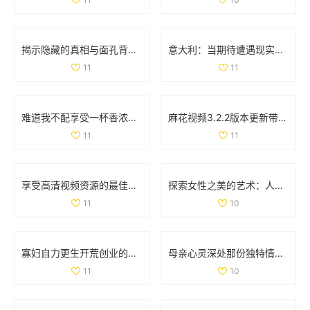
揭示隐藏的真相与面孔背后的故事与秘密
意大利：当期待遭遇现实无法满足的无奈与困惑
11
11
难道我不配享受一杯香浓咖啡吗是谁提出的疑问
麻花视频3.2.2版本更新带来全新功能与用户体验提升解析
11
11
享受高清视频资源的最佳平台推荐与使用指南
探索女性之美的艺术：人体写真背后的故事与魅力
11
10
寡妇自力更生开荒创业的动人故事全40集免费观看
母亲心灵深处那份独特情感的漂流与沉淀
11
10