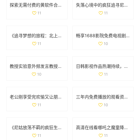
探索无需付费的黄软件合集，畅享多样化内容的便捷体验
失落心境中的疯狂追寻尼姑的秘密与爱情之旅
11
11
《追寻梦想的旅程：北上剧集带你探索人生的选择与挑战》
畅享1688影院免费电视剧观看软件的最佳选择与使用指南
11
10
教授实验意外频发言教授要撞坏了引发众人关注
日韩影视作品热潮持续，探索多样化的观影新体验
10
11
老公刚享受完欢愉又让朋友参与其中的奇特故事
三年内免费播放的观看资源推荐与分享，尽享无限乐趣
11
10
《尼姑放荡不羁的疯狂生活在线观看免费版》
高清在线看哪吒之魔童降世2电影的方法和渠道分享
11
11