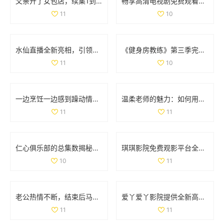
父亲开了女包店，续集1到100集精彩故事全记录
畅享高清电视剧免费观看的精彩推荐你不容错过
11
10
水仙直播全新亮相，引领互动娱乐新时代，精彩内容不容错过
《健身房教练》第三季完美回归，畅享全新健身挑战与成长故事
11
10
一边烹饪一边感到躁动情绪是怎么回事探讨原因与应对方法
温柔老师的魅力：如何用爱心与耐心影响学生成长
11
11
仁心俱乐部的总集数揭秘，带你走进每个精彩故事背后
琪琪影院免费观影平台全新上线，尽享各类精彩视频内容
10
11
老公热情不断，结束后马上又要求的故事分享
爱丫爱丫影院提供全新高清免费看影片体验，尽享视听盛宴
11
11