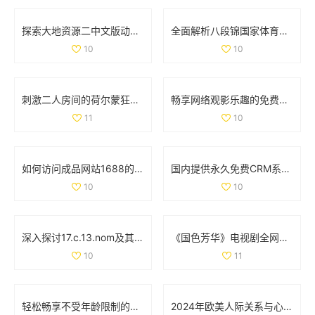
探索大地资源二中文版动漫的精彩世界与剧情发展解析
全面解析八段锦国家体育总局的口令版完整教学视频内容
10
10
刺激二人房间的荷尔蒙狂潮让人无法自拔的真实体验
畅享网络观影乐趣的免费特色大片观看平台推荐
11
10
如何访问成品网站1688的免费入口网页版详细教程与注意事项
国内提供永久免费CRM系统的优质网站推荐与分析
10
10
深入探讨17.c.13.nom及其在相关领域的重要性与应用
《国色芳华》电视剧全网免费在线观看平台推荐及观看攻略
10
11
轻松畅享不受年龄限制的精彩国外电视剧和电影大合集
2024年欧美人际关系与心理学发展动态分析与探讨