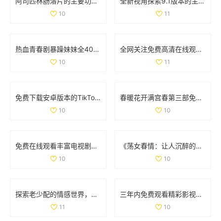
阿司匹林肠溶片的主要功效与作用详解及健康益处分析
全新视角探索9.1版本的主要更新与革新内容解读
10
11
热血青春剧暴躁妹妹全40集免费观看带你领略成长的烦恼与欢笑
全网关注免费高清在线观看人数统计与分析方法探讨
10
11
免费下载安卓版本的TikTok应用程序指南与使用技巧
春暖花开满宫春第三部免费在线看精彩剧情回顾与人物分析
10
10
免费在线观看丰富电视剧系列汇总让你一次看个够
《荡女春情：让人沉醉的激情故事全线上映》
10
10
探索老少配的情感世界，揭示年龄差异中的爱情真谛
三年内免费观看精彩影视内容的全新选择与体验推荐
11
10