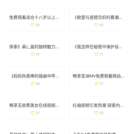
免费观看适合十八岁以上观众的电视剧在线播放平台推荐
《欲望与道德交织的春潮：探寻人性深处的挣扎与抉择》
10
10
探索扌喿辶畐的独特魅力与历史背景，揭示其丰富的文化价值
《我怎样在秘密中保护自己的婚姻不被丈夫发现》
11
11
《妈妈你真棒的插曲中呼唤救赎的故事在线阅读》
畅享亚洲MV免费观看网站，让你的视觉盛宴随时上线
10
11
畅享无收费美女在线视频聊天平台，随时随地与心仪对象互动
红袖视频引发热潮 探索内容创作的新趋势与未来发展
11
10