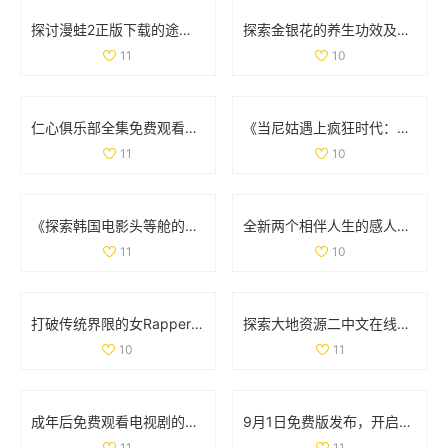
探讨漫蛙2正版下载的途径与注意事项以确保安全畅享游戏体验
探索金银花的养生功效及其在治疗中的应用价值
11
10
仁心俱乐部全集免费观看，畅享精彩内容与感人故事
《当尼姑遇上疯狂时代：一段出乎意料的搞笑旅程》
11
10
《探索韩国电影头等舱的魅力与情感展现的在线观影体验》
全新两个相伴人生的感人故事高清完整版在线免费观看
11
10
打破传统界限的女Rapper 用嘻哈与爵士诠释母爱的坚韧与力量
探索大地资源二中文在线官方网站的最新动态与服务信息
10
11
成年后免费观看电视剧的全新体验与丰富选择
9月1日免费版发布，开启全新体验与功能升级的旅程
11
11