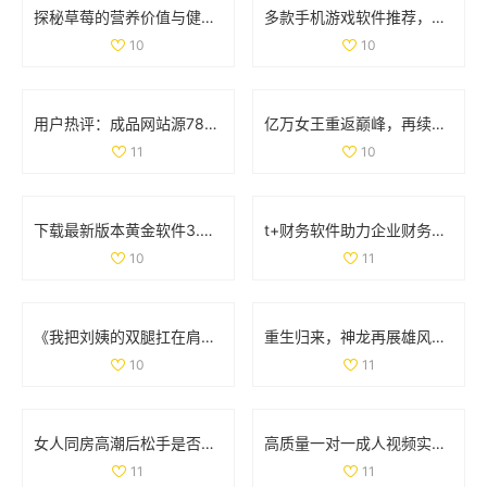
探秘草莓的营养价值与健康功效，让你的饮食更加丰富多彩
多款手机游戏软件推荐，适合18岁以上玩家畅玩体验
10
10
用户热评：成品网站源78w78的真实体验与建议分享
亿万女王重返巅峰，再续传奇人生与事业辉煌
11
10
下载最新版本黄金软件3.3.0，轻松体验全新功能与界面优化
t+财务软件助力企业财务管理高效升级的全新解决方案
10
11
《我把刘姨的双腿扛在肩上这个情节出现在哪一集中》
重生归来，神龙再展雄风的传奇冒险之旅
10
11
女人同房高潮后松手是否可以恢复 原因与建议详解
高质量一对一成人视频实时互动体验，尽享私人定制乐趣
11
11