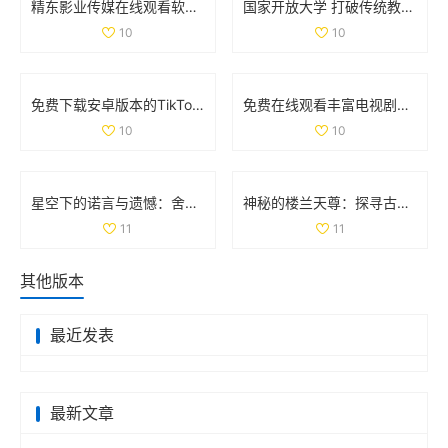
精东影业传媒在线观看软件的独特优势及使用体验分析
国家开放大学 打破传统教育界限，开启学习新模式与机遇
10
10
免费下载安卓版本的TikTok应用程序指南与使用技巧
免费在线观看丰富电视剧系列汇总让你一次看个够
10
10
星空下的诺言与遗憾：舍不得的爱与失去的瞬间
神秘的楼兰天尊：探寻古代遗迹背后的传奇故事与文化魅力
11
11
其他版本
最近发表
最新文章