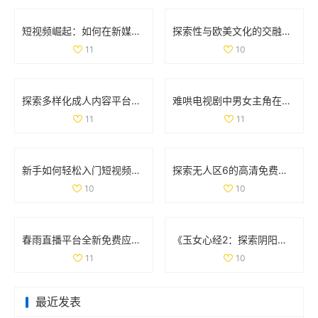
短视频崛起：如何在新媒体时代吸引更多观众和流量
探索性与欧美文化的交融视频，带你领略不同风情的魅力之旅
11
10
探索多样化成人内容平台的最新动态与趋势分析
难哄电视剧中男女主角在第几集终于走到了一起的精彩时刻
11
11
新手如何轻松入门短视频制作的实用指南和步骤分享
探索无人区6的高清免费追剧软件，畅享无广告观看体验
10
10
春雨直播平台全新免费应用上线，畅享精彩视听体验
《玉女心经2：探索阴阳和合之道与心灵的交融》
11
10
最近发表