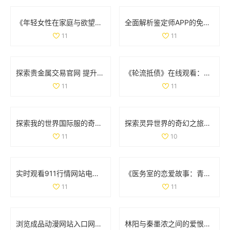
《年轻女性在家庭与欲望之间的复杂抉择与心灵探索》
全面解析鉴定师APP的免费使用方法及功能介绍
11
11
探索贵金属交易官网 提升您的投资体验与市场洞察力
《轮流抵债》在线观看：一起见证如何巧妙应对债务危机的故事
11
11
探索我的世界国际服的奇妙冒险与无尽乐趣体验
探索灵异世界的奇幻之旅：扌喿辶畐中的神秘故事与角色解析
11
10
实时观看911行情网站电视直播获取最新市场动态与分析
《医务室的恋爱故事：青春萌动下的校园情缘全集》
11
11
浏览成品动漫网站入口网页版的详细操作指南与使用技巧
林阳与秦墨浓之间的爱恨纠葛完整版小说免费阅读版探秘