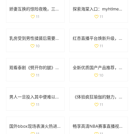
娇妻互换的惊险夜晚，三次高潮带来的情感交织与冲击
探索海棠入口：myhtlmebook免费下载与使用指南
11
11
乳房受到男性揉搓后需要多久才能恢复正常状态和形态
红杏直播平台焕新升级，带你体验全新互动直播乐趣
10
11
观看泰剧《劈开你的腿》全剧免费观看的新途径分享与推荐
全新优质国产产品推荐，尽享品质与性价比之选
11
10
男人一旦投入其中便难以自控的心理与情感探讨
《体验疯狂瑜伽的魅力，感受身心灵的极致放松与平衡》
11
11
国外bbox现场表演火热进行中 引领音乐潮流新风尚
畅享高清NBA赛事直播视频资源随时免费观看的全方位指南
11
11