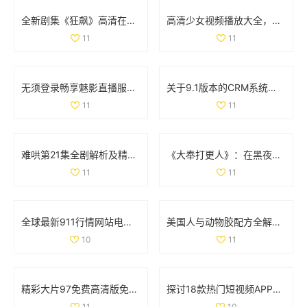
全新剧集《狂飙》高清在线免费观看，热血剧情引人入胜不容错过
高清少女视频播放大全，畅享青春魅力与精彩瞬间
11
11
无须登录畅享魅影直播服务，游客轻松体验精彩内容
关于9.1版本的CRM系统更新与功能介绍详解
11
11
难哄第21集全剧解析及精彩剧情盘点，带你重温剧集魅力
《大奉打更人》：在黑夜中守护城池的勇士们的故事揭秘
11
11
全球最新911行情网站电视直播在线观看全攻略分享
美国人与动物胶配方全解析及相关图片分享
10
11
精彩大片97免费高清版免费观看，畅享视觉盛宴尽在此刻
探讨18款热门短视频APP下载量及其影响因素分析
11
10