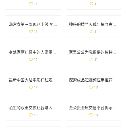
11
11
满宫春第三部现已上线 免费观看精彩剧情尽在其中
神秘的楼兰天尊：探寻古代遗迹背后的传奇故事与文化魅力
11
11
身处家庭纠葛中的人妻离奇遭遇情感迷失与冲突的故事
家里公公为我提供的独特治疗方式让我焕然一新
11
11
最新中国大陆电影在线观看完整版带你领略精彩故事与绚丽画面
探索成品短视频应用推荐功能的最佳实践与用户体验提升方法
11
10
陌生的双重交换让我陷入情欲的漩涡与迷惘之中
金荣贵金属交易平台揭示投资机会与市场动态的重要性
10
10