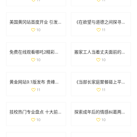
美国黄冈站首度开业 引发媒体和游客的广泛关注与热议
《在欲望与道德之间探寻女性心灵的春潮》
10
11
免费在线观看哪吒2精彩内容与剧情揭秘尽在这里
搬家工人当着丈夫面前的意外互动引发的情感风波
10
10
黄金网站9.1版发布 贵峰科技揭示行业新机遇与挑战
《当部长家庭聚餐碰上平凡老公的意外故事》
11
11
技校热门专业盘点 十大前景行业选择就读必备指南
探索成年后的情感纠葛两位女性的精彩剧集免费观看
10
10