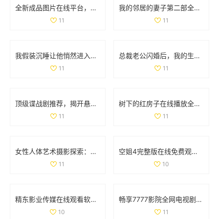
全新成品图片在线平台，快速上传分享你的创意作品
我的邻居的妻子第二部全集剧情回顾与精彩看点盘点
11
11
我假装沉睡让他悄然进入我的世界，秘密的互动令人心动不已
总裁老公闪婚后，我的生活发生了怎样的改变与挑战
11
11
顶级谍战剧推荐，揭开悬疑与间谍世界的神秘面纱
树下的红房子在线播放全集，感受温馨故事与精彩情节
11
11
女性人体艺术摄影探索：展现美与自我的独特视角
空姐4完整版在线免费观看 精彩剧情不容错过
11
10
精东影业传媒在线观看软件的独特优势及使用体验分析
畅享7777影院全网电视剧免费观影之旅一路向西精彩不断
10
11