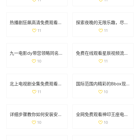
热播剧狂飙高清免费观看，尽享剧情与画面双重盛宴
探索夜晚的无限乐趣，尽享深夜狂欢的激情与快乐
11
11
九一电影dy带您领略同名作品的全新视角与精彩故事
免费在线观看星辰视频流媒体平台的精彩内容与影视作品
10
11
北上电视剧全集免费观看，尽享1到40集精彩剧情与角色魅力
国际范围内精彩的Bbox现场音乐表演大揭秘，感受独特魅力
11
10
详细步骤教你如何安装安卓手机系统九个一版完美升级
全网免费观看神印王座电视剧全集精彩内容解析与观看攻略
10
10