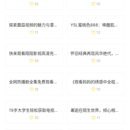
10
10
探索蘑菇视频的魅力与潜力，重新定义短视频分享平台的未来
YSL蜜桃色888：唤醒肌肤活力的完美唇膏体验
11
12
快来观看陌陌影视高清完整版，让您尽享精彩影片体验
怀旧经典再现风华绝代，重拾1993年辉煌盛世回忆
10
10
全网热播剧全集免费观看下载攻略，轻松享受精彩剧情之旅
《观看妈妈的绣感中全程免费看，带你了解刺绣之美》
10
10
19岁大学生轻松获取电视剧免费观看软件的秘密分享
邂逅在陌生世界，倾心相随的奇幻爱情旅程
10
11