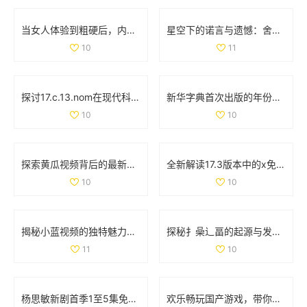
当女人体验到粗硬后，内心感受与心理转变全解析
星空下的诺言与遗憾：舍不得的爱与失去的瞬间
10
11
探讨17.c.13.nom在现代科技应用中的重要性与影响分析
新华字典首次出版的年份是什么时候呢 让我们一起回顾历史吧
10
10
探索黄瓜视频背后的最新潮流和热门内容趋势
全新解读17.3版本中的x免费观看全集内容与特点揭秘
10
10
揭秘小蓝视频的独特魅力，为什么越来越多用户选择它作为娱乐首选
探秘扌喿辶畐的起源与发展历史，揭示其独特魅力与意义
11
10
杨思敏新剧首季1至5集免费在线观看精彩剧情揭秘
欢乐畅玩国产游戏，带你体验极致爽快与舒适的双重享受