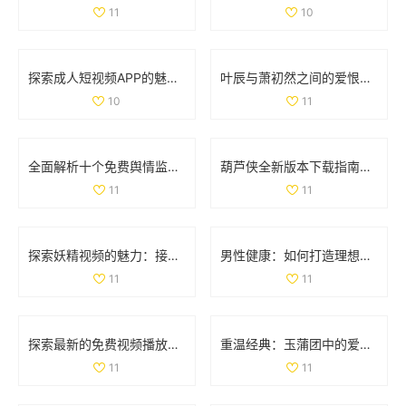
11
10
探索成人短视频APP的魅力与创新，全新抖抈平台等你来体验
叶辰与萧初然之间的爱恨纠葛揭示了命运的复杂与温暖
10
11
全面解析十个免费舆情监测网站助您快速掌握舆情动态
葫芦侠全新版本下载指南，畅享丰富功能与优质内容体验
11
11
探索妖精视频的魅力：接触幻想世界的新视角与新体验
男性健康：如何打造理想的阴茎特征与护理方法分享
11
11
探索最新的免费视频播放平台，畅享丰富影视资源与精彩内容
重温经典：玉蒲团中的爱欲与挣扎交织的精彩故事
11
11