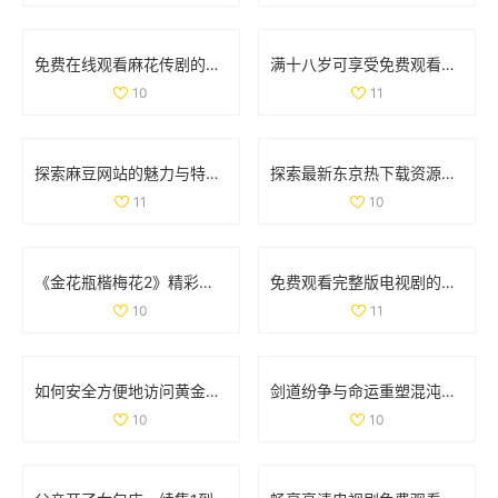
免费在线观看麻花传剧的高清完整版MV，尽享精彩剧集魅力
满十八岁可享受免费观看多部电视剧的最新福利和活动
10
11
探索麻豆网站的魅力与特色，揭开其背后的惊人故事
探索最新东京热下载资源，畅享精彩影视体验大战点子
11
10
《金花瓶楷梅花2》精彩重播，带你领略艺术之美与文化魅力
免费观看完整版电视剧的下载方法与资源推荐
10
11
如何安全方便地访问黄金网站的官方网站指南
剑道纷争与命运重塑混沌剑神的传奇冒险旅程
10
10