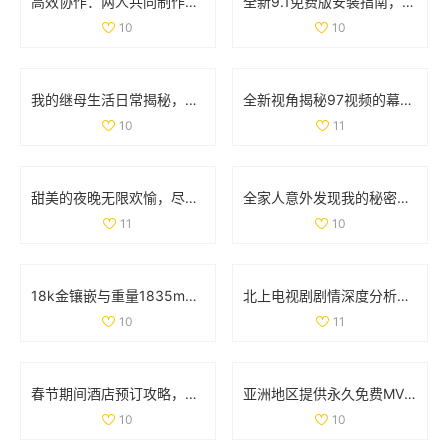
高效协作：两人共同制作PPT的最佳软件推荐与使用方法
全新9.1免费版安装指南，轻松掌握每个步骤与技巧
10
10
我的继母生活日常揭秘，带你走进小后妈的精彩世界
全新视角揭秘97视频的幕后故事与影响力解析
10
11
甜美的夜晚无限欢愉，尽享每一天的幸福时光
全家人意外发现我的秘密心声，家庭关系因此引发的趣味故事
11
10
18k金镶嵌与重量1835mb的珠宝首饰新探讨
北上电视剧剧情深度分析，揭示角色命运与情感纠葛的多重层次
10
11
春节期间酒店预订攻略，为您的旅行提供最佳住宿选择与建议
亚洲地区提供永久免费MV观看的网站推荐和入口分享
10
10