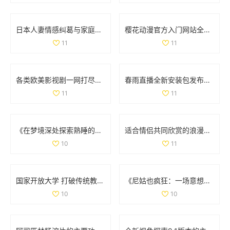
日本人妻情感纠葛与家庭道德的复杂探讨与反思
樱花动漫官方入门网站全新上线，探索丰富动漫世界的最佳起点
11
11
各类欧美影视剧一网打尽免费观看平台推荐与汇总
春雨直播全新安装包发布，畅享无缝直播体验不容错过
11
11
《在梦境深处探索熟睡的邻居秘密与奇遇的故事》
适合情侣共同欣赏的浪漫电影推荐列表，增进感情的最佳选择
10
11
国家开放大学 打破传统教育界限，开启学习新模式与机遇
《尼姑也疯狂：一场意想不到的幽默与智慧的碰撞》
10
10