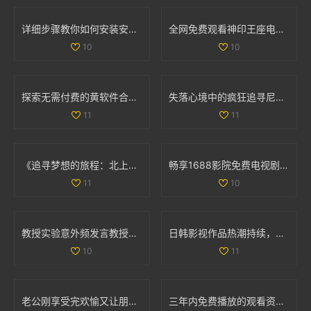
详细步骤教你如何安装安卓手机系统九个一版完美升级
全网免费观看神印王座电视剧全集精彩内容解析与观看攻略
10
10
探索无需付费的黄软件合集，畅享多样化内容的便捷体验
失落心境中的疯狂追寻尼姑的秘密与爱情之旅
11
11
《追寻梦想的旅程：北上剧集带你探索人生的选择与挑战》
畅享1688影院免费电视剧观看软件的最佳选择与使用指南
11
10
教授实验意外频发言教授要撞坏了引发众人关注
日韩影视作品热潮持续，探索多样化的观影新体验
10
11
老公刚享受完欢愉又让朋友参与其中的奇特故事
三年内免费播放的观看资源推荐与分享，尽享无限乐趣