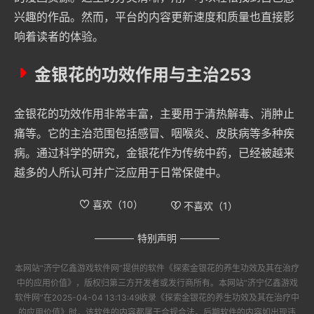
兴趣的作品。然而，平台的内容更新速度和质量也直接影
响着读者的体验。
金银花的功效作用与主治253
金银花的功效作用非常丰富，主要用于清热解毒、消肿止
痛等。它的主治范围包括感冒、咽喉炎、皮肤病等多种疾
病。通过科学的研究，金银花作为传统中药，已经被越来
越多的人所认可并广泛应用于日常保健中。
喜欢（
10
）
不喜欢（
1
）
特别声明
本网站“
济宁亿鑫游戏软件网
”提供的软件
《探索金银花的养生功效及其在治疗
中的应用价值》
，版权归第三方开发者或发行商所有。本网站“
济宁亿鑫游戏
软件网
”在2025-04-04 13:13:49收录
《探索金银花的养生功效及其在治疗中
的应用价值》
时，该软件的内容都属于合规合法。后期软件的内容如出现违