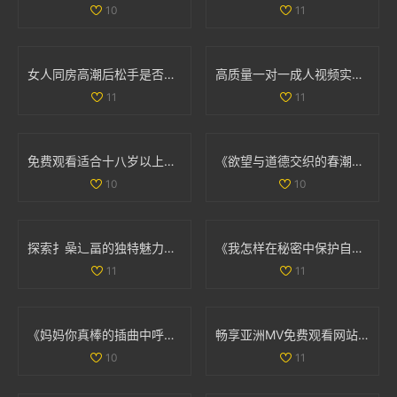
10
11
女人同房高潮后松手是否可以恢复 原因与建议详解
高质量一对一成人视频实时互动体验，尽享私人定制乐趣
11
11
免费观看适合十八岁以上观众的电视剧在线播放平台推荐
《欲望与道德交织的春潮：探寻人性深处的挣扎与抉择》
10
10
探索扌喿辶畐的独特魅力与历史背景，揭示其丰富的文化价值
《我怎样在秘密中保护自己的婚姻不被丈夫发现》
11
11
《妈妈你真棒的插曲中呼唤救赎的故事在线阅读》
畅享亚洲MV免费观看网站，让你的视觉盛宴随时上线
10
11