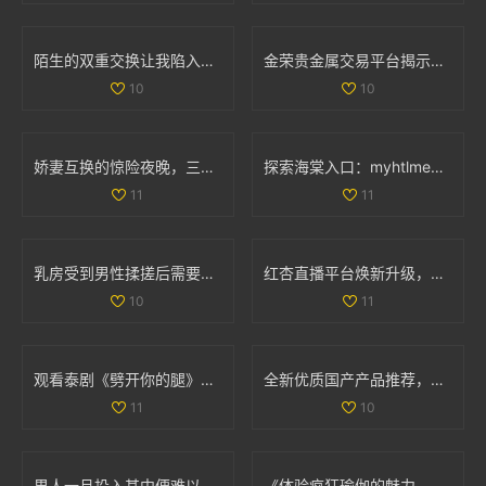
陌生的双重交换让我陷入情欲的漩涡与迷惘之中
金荣贵金属交易平台揭示投资机会与市场动态的重要性
10
10
娇妻互换的惊险夜晚，三次高潮带来的情感交织与冲击
探索海棠入口：myhtlmebook免费下载与使用指南
11
11
乳房受到男性揉搓后需要多久才能恢复正常状态和形态
红杏直播平台焕新升级，带你体验全新互动直播乐趣
10
11
观看泰剧《劈开你的腿》全剧免费观看的新途径分享与推荐
全新优质国产产品推荐，尽享品质与性价比之选
11
10
男人一旦投入其中便难以自控的心理与情感探讨
《体验疯狂瑜伽的魅力，感受身心灵的极致放松与平衡》