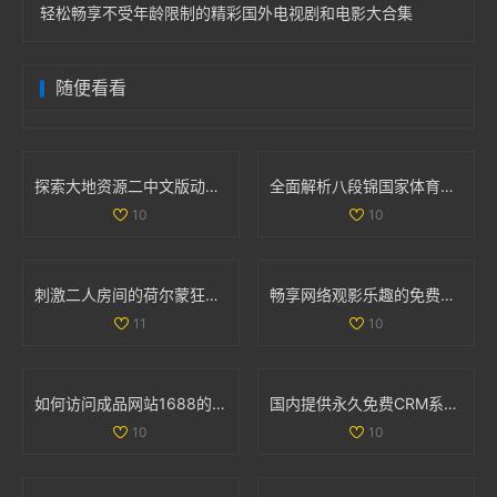
轻松畅享不受年龄限制的精彩国外电视剧和电影大合集
随便看看
探索大地资源二中文版动漫的精彩世界与剧情发展解析
全面解析八段锦国家体育总局的口令版完整教学视频内容
10
10
刺激二人房间的荷尔蒙狂潮让人无法自拔的真实体验
畅享网络观影乐趣的免费特色大片观看平台推荐
11
10
如何访问成品网站1688的免费入口网页版详细教程与注意事项
国内提供永久免费CRM系统的优质网站推荐与分析
10
10