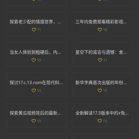
探索老少配的情感世界，揭示年龄差异中的爱情真谛
三年内免费观看精彩影视内容的全新选择与体验推荐
11
10
当女人体验到粗硬后，内心感受与心理转变全解析
星空下的诺言与遗憾：舍不得的爱与失去的瞬间
10
11
探讨17.c.13.nom在现代科技应用中的重要性与影响分析
新华字典首次出版的年份是什么时候呢 让我们一起回顾历史吧
10
10
探索黄瓜视频背后的最新潮流和热门内容趋势
全新解读17.3版本中的x免费观看全集内容与特点揭秘
10
10