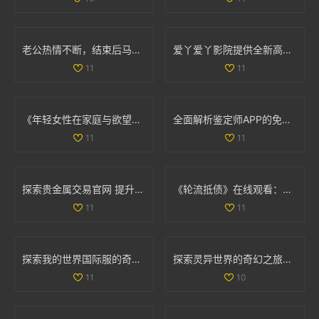
老公热情不断，结束后马上又要求的故事分享
爱丫爱丫影院提供全新高清免费看影片体验，尽享视听盛宴
11
11
《年轻女性在家庭与欲望之间的复杂抉择与心灵探索》
全面解析鉴定师APP的免费使用方法及功能介绍
11
11
探索贵金属交易官网 提升您的投资体验与市场洞察力
《轮流抵债》在线观看：一起见证如何巧妙应对债务危机的故事
11
11
探索我的世界国际服的奇妙冒险与无尽乐趣体验
探索灵异世界的奇幻之旅：扌喿辶畐中的神秘故事与角色解析
11
10