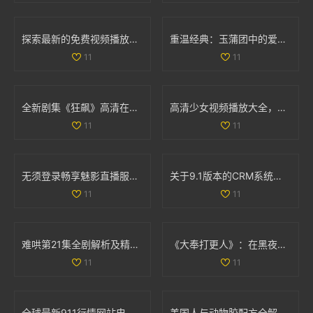
探索最新的免费视频播放平台，畅享丰富影视资源与精彩内容
重温经典：玉蒲团中的爱欲与挣扎交织的精彩故事
11
11
全新剧集《狂飙》高清在线免费观看，热血剧情引人入胜不容错过
高清少女视频播放大全，畅享青春魅力与精彩瞬间
11
11
无须登录畅享魅影直播服务，游客轻松体验精彩内容
关于9.1版本的CRM系统更新与功能介绍详解
11
11
难哄第21集全剧解析及精彩剧情盘点，带你重温剧集魅力
《大奉打更人》：在黑夜中守护城池的勇士们的故事揭秘
11
11
全球最新911行情网站电视直播在线观看全攻略分享
美国人与动物胶配方全解析及相关图片分享