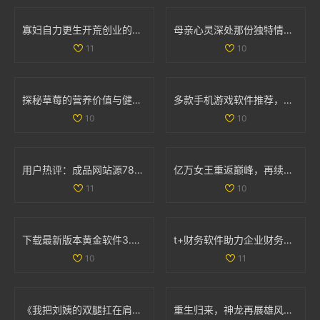
寡妇自力更生开荒创业的动人故事全40集免费观看
母亲心灵深处那份独特情感的漂流与沉淀
11
10
探秘草莓的营养价值与健康功效，让你的饮食更加丰富多彩
多款手机游戏软件推荐，适合18岁以上玩家畅玩体验
10
10
用户热评：成品网站源78w78的真实体验与建议分享
亿万女王重返巅峰，再续传奇人生与事业辉煌
11
10
下载最新版本黄金软件3.3.0，轻松体验全新功能与界面优化
t+财务软件助力企业财务管理高效升级的全新解决方案
10
11
《我把刘姨的双腿扛在肩上这个情节出现在哪一集中》
重生归来，神龙再展雄风的传奇冒险之旅