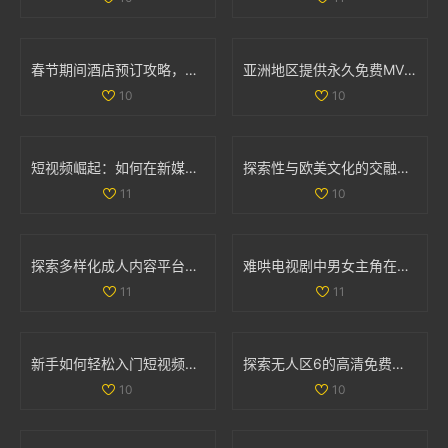
春节期间酒店预订攻略，为您的旅行提供最佳住宿选择与建议
亚洲地区提供永久免费MV观看的网站推荐和入口分享
10
10
短视频崛起：如何在新媒体时代吸引更多观众和流量
探索性与欧美文化的交融视频，带你领略不同风情的魅力之旅
11
10
探索多样化成人内容平台的最新动态与趋势分析
难哄电视剧中男女主角在第几集终于走到了一起的精彩时刻
11
11
新手如何轻松入门短视频制作的实用指南和步骤分享
探索无人区6的高清免费追剧软件，畅享无广告观看体验
10
10