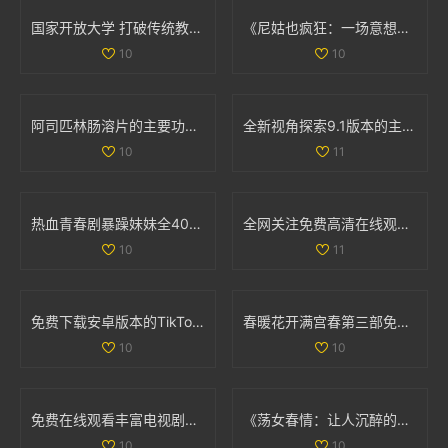
国家开放大学 打破传统教育界限，开启学习新模式与机遇
《尼姑也疯狂：一场意想不到的幽默与智慧的碰撞》
10
10
阿司匹林肠溶片的主要功效与作用详解及健康益处分析
全新视角探索9.1版本的主要更新与革新内容解读
10
11
热血青春剧暴躁妹妹全40集免费观看带你领略成长的烦恼与欢笑
全网关注免费高清在线观看人数统计与分析方法探讨
10
11
免费下载安卓版本的TikTok应用程序指南与使用技巧
春暖花开满宫春第三部免费在线看精彩剧情回顾与人物分析
10
10
免费在线观看丰富电视剧系列汇总让你一次看个够
《荡女春情：让人沉醉的激情故事全线上映》
10
10