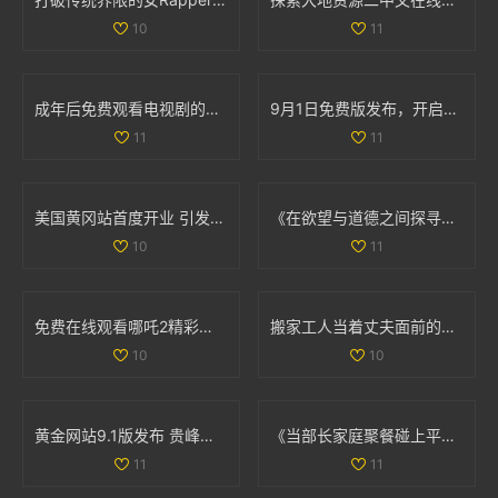
10
11
成年后免费观看电视剧的全新体验与丰富选择
9月1日免费版发布，开启全新体验与功能升级的旅程
11
11
美国黄冈站首度开业 引发媒体和游客的广泛关注与热议
《在欲望与道德之间探寻女性心灵的春潮》
10
11
免费在线观看哪吒2精彩内容与剧情揭秘尽在这里
搬家工人当着丈夫面前的意外互动引发的情感风波
10
10
黄金网站9.1版发布 贵峰科技揭示行业新机遇与挑战
《当部长家庭聚餐碰上平凡老公的意外故事》
11
11