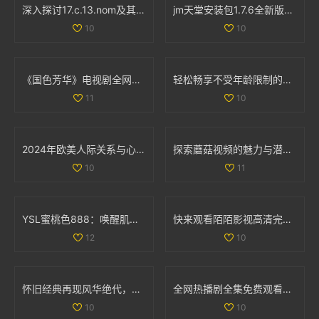
深入探讨17.c.13.nom及其在相关领域的重要性与应用
jm天堂安装包1.7.6全新版本发布下载与使用指南
10
10
《国色芳华》电视剧全网免费在线观看平台推荐及观看攻略
轻松畅享不受年龄限制的精彩国外电视剧和电影大合集
11
10
2024年欧美人际关系与心理学发展动态分析与探讨
探索蘑菇视频的魅力与潜力，重新定义短视频分享平台的未来
10
11
YSL蜜桃色888：唤醒肌肤活力的完美唇膏体验
快来观看陌陌影视高清完整版，让您尽享精彩影片体验
12
10
怀旧经典再现风华绝代，重拾1993年辉煌盛世回忆
全网热播剧全集免费观看下载攻略，轻松享受精彩剧情之旅
10
10