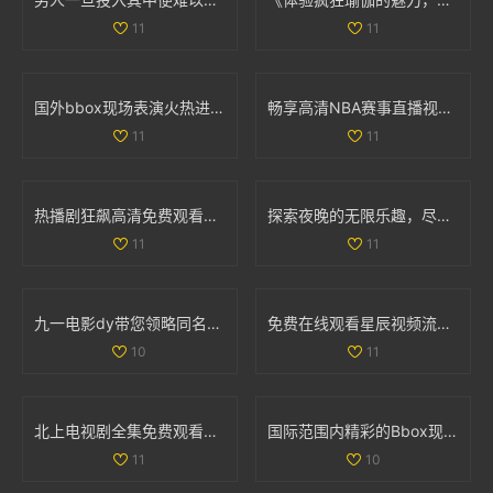
11
11
国外bbox现场表演火热进行中 引领音乐潮流新风尚
畅享高清NBA赛事直播视频资源随时免费观看的全方位指南
11
11
热播剧狂飙高清免费观看，尽享剧情与画面双重盛宴
探索夜晚的无限乐趣，尽享深夜狂欢的激情与快乐
11
11
九一电影dy带您领略同名作品的全新视角与精彩故事
免费在线观看星辰视频流媒体平台的精彩内容与影视作品
10
11
北上电视剧全集免费观看，尽享1到40集精彩剧情与角色魅力
国际范围内精彩的Bbox现场音乐表演大揭秘，感受独特魅力
11
10