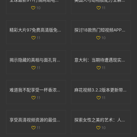
10
11
精彩大片97免费高清版免费观看，畅享视觉盛宴尽在此刻
探讨18款热门短视频APP下载量及其影响因素分析
11
10
揭示隐藏的真相与面孔背后的故事与秘密
意大利：当期待遭遇现实无法满足的无奈与困惑
11
11
难道我不配享受一杯香浓咖啡吗是谁提出的疑问
麻花视频3.2.2版本更新带来全新功能与用户体验提升解析
11
11
享受高清视频资源的最佳平台推荐与使用指南
探索女性之美的艺术：人体写真背后的故事与魅力
11
10