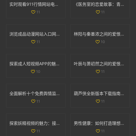
实时观看911行情网站电视直播获取最新市场动态与分析
《医务室的恋爱故事：青春萌动下的校园情缘全集》
11
11
浏览成品动漫网站入口网页版的详细操作指南与使用技巧
林阳与秦墨浓之间的爱恨纠葛完整版小说免费阅读版探秘
11
10
探索成人短视频APP的魅力与创新，全新抖抈平台等你来体验
叶辰与萧初然之间的爱恨纠葛揭示了命运的复杂与温暖
10
11
全面解析十个免费舆情监测网站助您快速掌握舆情动态
葫芦侠全新版本下载指南，畅享丰富功能与优质内容体验
11
11
探索妖精视频的魅力：接触幻想世界的新视角与新体验
男性健康：如何打造理想的阴茎特征与护理方法分享
11
11