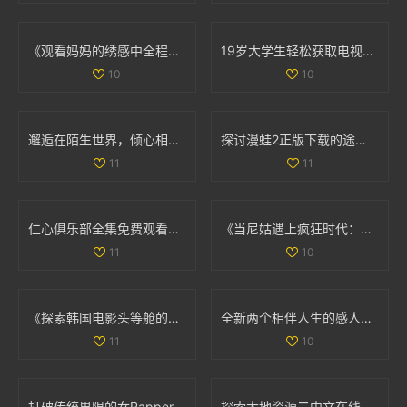
《观看妈妈的绣感中全程免费看，带你了解刺绣之美》
19岁大学生轻松获取电视剧免费观看软件的秘密分享
10
10
邂逅在陌生世界，倾心相随的奇幻爱情旅程
探讨漫蛙2正版下载的途径与注意事项以确保安全畅享游戏体验
11
11
仁心俱乐部全集免费观看，畅享精彩内容与感人故事
《当尼姑遇上疯狂时代：一段出乎意料的搞笑旅程》
11
10
《探索韩国电影头等舱的魅力与情感展现的在线观影体验》
全新两个相伴人生的感人故事高清完整版在线免费观看
11
10
打破传统界限的女Rapper 用嘻哈与爵士诠释母爱的坚韧与力量
探索大地资源二中文在线官方网站的最新动态与服务信息