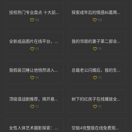
技校热门专业盘点 十大前景行业选择就读必备指南
探索成年后的情感纠葛两位女性的精彩剧集免费观看
10
10
全新成品图片在线平台，快速上传分享你的创意作品
我的邻居的妻子第二部全集剧情回顾与精彩看点盘点
11
11
我假装沉睡让他悄然进入我的世界，秘密的互动令人心动不已
总裁老公闪婚后，我的生活发生了怎样的改变与挑战
11
11
顶级谍战剧推荐，揭开悬疑与间谍世界的神秘面纱
树下的红房子在线播放全集，感受温馨故事与精彩情节
11
11
女性人体艺术摄影探索：展现美与自我的独特视角
空姐4完整版在线免费观看 精彩剧情不容错过