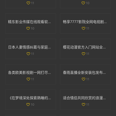
11
10
精东影业传媒在线观看软件的独特优势及使用体验分析
畅享7777影院全网电视剧免费观影之旅一路向西精彩不断
10
11
日本人妻情感纠葛与家庭道德的复杂探讨与反思
樱花动漫官方入门网站全新上线，探索丰富动漫世界的最佳起点
11
11
各类欧美影视剧一网打尽免费观看平台推荐与汇总
春雨直播全新安装包发布，畅享无缝直播体验不容错过
11
11
《在梦境深处探索熟睡的邻居秘密与奇遇的故事》
适合情侣共同欣赏的浪漫电影推荐列表，增进感情的最佳选择
10
11