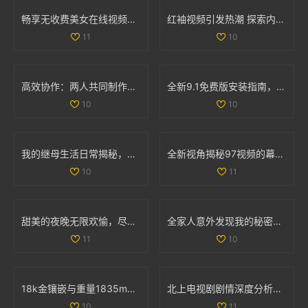
畅享无收费美女在线视频聊天平台，随时随地与心仪对象互动
红袖视频引发热潮 探索内容创作的新趋势与未来发展
11
10
高效协作：两人共同制作PPT的最佳软件推荐与使用方法
全新9.1免费版安装指南，轻松掌握每个步骤与技巧
10
10
我的继母生活日常揭秘，带你走进小后妈的精彩世界
全新视角揭秘97视频的幕后故事与影响力解析
10
11
甜美的夜晚无限欢愉，尽享每一天的幸福时光
全家人意外发现我的秘密心声，家庭关系因此引发的趣味故事
11
10
18k金镶嵌与重量1835mb的珠宝首饰新探讨
北上电视剧剧情深度分析，揭示角色命运与情感纠葛的多重层次
10
11