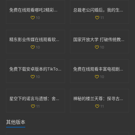
免费在线观看哪吒2精彩内容与剧情揭秘尽在这里
总裁老公闪婚后，我的生活发生了怎样的改变与挑战
10
11
精东影业传媒在线观看软件的独特优势及使用体验分析
国家开放大学 打破传统教育界限，开启学习新模式与机遇
10
10
免费下载安卓版本的TikTok应用程序指南与使用技巧
免费在线观看丰富电视剧系列汇总让你一次看个够
10
10
星空下的诺言与遗憾：舍不得的爱与失去的瞬间
神秘的楼兰天尊：探寻古代遗迹背后的传奇故事与文化魅力
11
11
其他版本