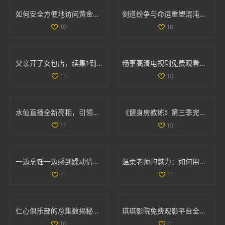
如何安全方便地访问黄金网站的官方网站指南
剑道纷争与命运重塑混沌剑神的传奇冒险旅程
10
10
父亲开了女包店，续集1到100集精彩故事全记录
畅享高清电视剧免费观看的精彩推荐你不容错过
11
10
水仙直播全新亮相，引领互动娱乐新时代，精彩内容不容错过
《健身房教练》第三季完美回归，畅享全新健身挑战与成长故事
11
10
一边烹饪一边感到躁动情绪是怎么回事探讨原因与应对方法
温柔老师的魅力：如何用爱心与耐心影响学生成长
11
11
仁心俱乐部的总集数揭秘，带你走进每个精彩故事背后
琪琪影院免费观影平台全新上线，尽享各类精彩视频内容
10
11