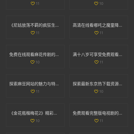
11
10
《尼姑放荡不羁的疯狂生活在线观看免费版》
高清在线看哪吒之魔童降世2电影的方法和渠道分享
11
11
免费在线观看麻花传剧的高清完整版MV，尽享精彩剧集魅力
满十八岁可享受免费观看多部电视剧的最新福利和活动
10
11
探索麻豆网站的魅力与特色，揭开其背后的惊人故事
探索最新东京热下载资源，畅享精彩影视体验大战点子
11
10
《金花瓶楷梅花2》精彩重播，带你领略艺术之美与文化魅力
免费观看完整版电视剧的下载方法与资源推荐
10
11