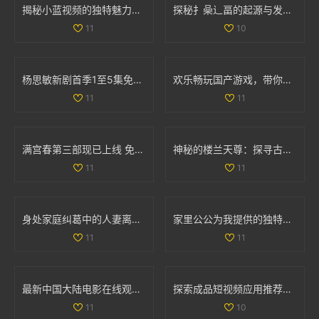
揭秘小蓝视频的独特魅力，为什么越来越多用户选择它作为娱乐首选
探秘扌喿辶畐的起源与发展历史，揭示其独特魅力与意义
11
10
杨思敏新剧首季1至5集免费在线观看精彩剧情揭秘
欢乐畅玩国产游戏，带你体验极致爽快与舒适的双重享受
11
11
满宫春第三部现已上线 免费观看精彩剧情尽在其中
神秘的楼兰天尊：探寻古代遗迹背后的传奇故事与文化魅力
11
11
身处家庭纠葛中的人妻离奇遭遇情感迷失与冲突的故事
家里公公为我提供的独特治疗方式让我焕然一新
11
11
最新中国大陆电影在线观看完整版带你领略精彩故事与绚丽画面
探索成品短视频应用推荐功能的最佳实践与用户体验提升方法
11
10