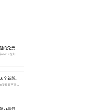
畅享网络观影乐趣的免费特色大片观看平台推荐
在线观看免费观看在线nba17在如今这个信息化的时代，在线免费观看NBA比赛节目已经成为...
jm天堂安装包1.7.6全新版本发布下载与使用指南
jm漫画官网正版下载jm漫画官网提供正版下载服务，旨在为用户提供安全、可靠的漫画阅读体验...
探索蘑菇视频的魅力与潜力，重新定义短视频分享平台的未来