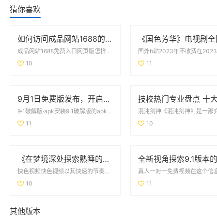
猜你喜欢
如何访问成品网站1688的免费入口网页版详细教程与注意事项
成品网站1688免费入口网页版怎样成品网站1688免费入口网页版提供了用户友好的界面，方...
10
11
9月1日免费版发布，开启全新体验与功能升级的旅程
9·1破解版·apk安装9·1破解版的apk安装非常简单，用户只需下载提供的apk文件，...
11
10
《在梦境深处探索熟睡的邻居秘密与奇遇的故事》
快色视频快色视频以其快速的节奏和生动的内容吸引了众多观众。这类视频通常以短小精悍的形式呈...
10
11
其他版本