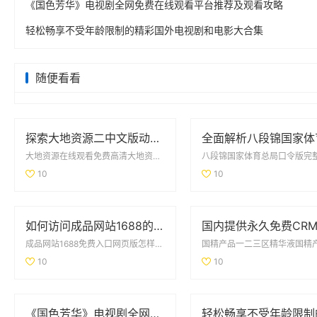
《国色芳华》电视剧全网免费在线观看平台推荐及观看攻略
轻松畅享不受年龄限制的精彩国外电视剧和电影大合集
随便看看
探索大地资源二中文版动漫的精彩世界与剧情发展解析
大地资源在线观看免费高清大地资源平台为用户提供了高清无损的视频观看体验，涵盖了丰富的影视...
10
10
如何访问成品网站1688的免费入口网页版详细教程与注意事项
成品网站1688免费入口网页版怎样成品网站1688免费入口网页版提供了用户友好的界面，方...
10
10
《国色芳华》电视剧全网免费在线观看平台推荐及观看攻略