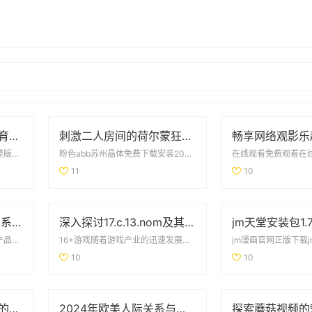
全面解析八段锦国家体育总局的口令版完整教学视频内容
刺激二人房间的荷尔蒙狂潮让人无法自拔的真实体验
八段锦国家体育总局口令版完整版八段锦是一种传统的健身气功，起源于中国古代，经过多年的发展...
粉色abb苏州晶体免费下载安装2023粉色abb是一款备受用户喜爱的应用，提供了多个实用...
11
10
国内提供永久免费CRM系统的优质网站推荐与分析
深入探讨17.c.13.nom及其在相关领域的重要性与应用
国精产品一二三区精华液国精产品一二三区精华液是近年来备受关注的美容护肤产品，因其独特的配...
16+游戏随着游戏产业的迅速发展，16岁以上的游戏逐渐成为了市场的主流。这类游戏通常包含...
10
10
轻松畅享不受年龄限制的精彩国外电视剧和电影大合集
2024年欧美人际关系与心理学发展动态分析与探讨