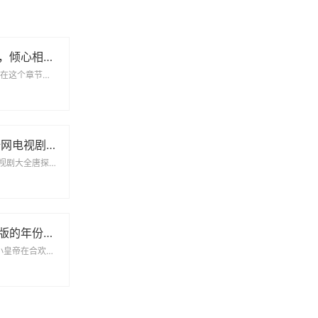
邂逅在陌生世界，倾心相随的奇幻爱情旅程
第9节妈妈女儿齐上阵在这个章节中，故事的核心围绕着母女之间的深厚情感与复杂关系展开。她...
畅享7777影院全网电视剧免费观影之旅一路向西精彩不断
7777影院免费观看电视剧大全唐探1900在7777影院中，电视剧《唐探1900》以其精...
新华字典首次出版的年份是什么时候呢 让我们一起回顾历史吧
小乖乖在合欢宗里被小皇帝在合欢宗的深处，小乖乖的故事如烟花绚烂。她不仅是宗门的骄子，还吸...