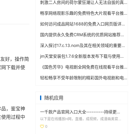
刺激二人房间的荷尔蒙狂潮让人无法自拔的真实体验
畅享网络观影乐趣的免费特色大片观看平台推荐
如何访问成品网站1688的免费入口网页版详细教程与注意事项
国内提供永久免费CRM系统的优质网站推荐与分析
深入探讨17.c.13.nom及其在相关领域的重要性与应用
jm天堂安装包1.7.6全新版本发布下载与使用指南
面友好，操作简
官网下载并使
《国色芳华》电视剧全网免费在线观看平台推荐及观看攻略
轻松畅享不受年龄限制的精彩国外电视剧和电影大合集
随机应用
珍品，鉴宝神
一千款产品官网入口大全----------持续更新！
在使用过程中
以下是在线播放H网，直播，成视频，成漫画类官网！不支持百~度浏览器访问，用手机默认浏览器打开：免费看...
0