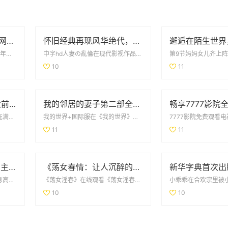
《国色芳华》电视剧全网免费在线观看平台推荐及观看攻略
怀旧经典再现风华绝代，重拾1993年辉煌盛世回忆
国外b站2023年不收费在2023年，国外的b站宣布将不再收取会员费用，这一政策大大降低...
中字hd人妻の亂倫在现代影视作品中，涉及复杂家庭关系和禁忌情感的题材常常引发观众的深思与...
10
11
技校热门专业盘点 十大前景行业选择就读必备指南
我的邻居的妻子第二部全集剧情回顾与精彩看点盘点
混沌剑神《混沌剑神》是一部充满奇幻色彩的武侠小说，讲述了主角在混沌世界中成长与冒险的故事...
我的世界+国际服在《我的世界》国际服中，玩家可以体验到丰富多样的创造和生存玩法。无论是与...
11
11
全新视角探索9.1版本的主要更新与革新内容解读
《荡女春情：让人沉醉的激情故事全线上映》
真人一对一免费视频在这个信息高度发达的时代，真人一对一免费视频提供了一个方便的互动平台，...
《荡女淫春》在线观看《荡女淫春》是一部备受关注的影片，讲述了一个充满激情与欲望的故事。影...
10
10